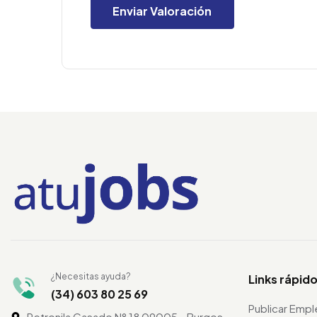
¿Necesitas ayuda?
Links rápid
(34) 603 80 25 69
Publicar Emp
Petronila Casado N° 18 09005 - Burgos