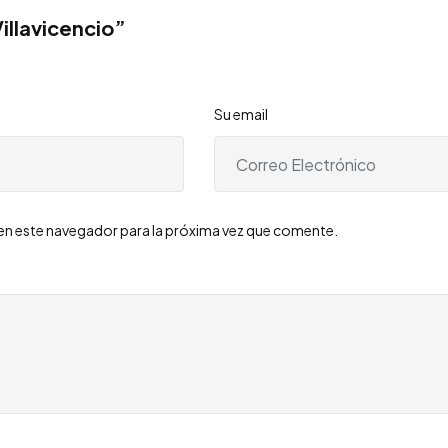
illavicencio”
Su email
en este navegador para la próxima vez que comente.