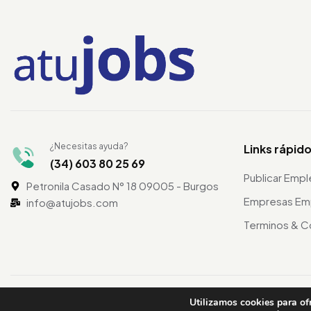
¿Necesitas ayuda?
Links rápid
(34) 603 80 25 69
Publicar Emp
Petronila Casado N° 18 09005 - Burgos
Empresas Em
info@atujobs.com
Terminos & C
©2024 atuJobs – Derechos Reservados
Utilizamos cookies para of