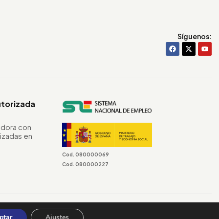
Síguenos:
utorizada
dora con
izadas en
Cod. 080000069
Cod. 080000227
Terminos & Condiciones
ptar
Ajustes