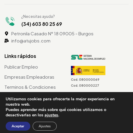
¿Necesitas ayuda?
(34) 603 80 25 69
Petronila Casado N° 18 09005 - Burgos
info@atujobs.com
Links rápidos
Publicar Empleo
Empresas Empleadoras
Cod. 080000069
Cod. 080000227
Terminos & Condiciones
Utilizamos cookies para ofrecerte la mejor experiencia en
nuestra web.
Puedes aprender más sobre qué cookies utilizamos o
©2024 atuJobs – Derechos Reservados
desactivarlas en los
ajustes
.
Aceptar
Ajustes
Terminos & Condiciones