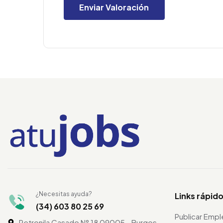
¿Necesitas ayuda?
Links rápid
(34) 603 80 25 69
Publicar Emp
Petronila Casado N° 18 09005 - Burgos