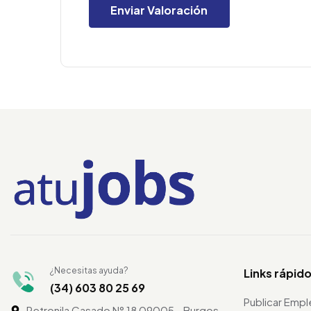
¿Necesitas ayuda?
Links rápid
(34) 603 80 25 69
Publicar Emp
Petronila Casado N° 18 09005 - Burgos