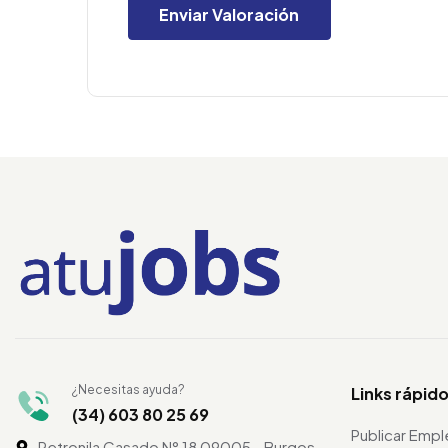
¿Necesitas ayuda?
Links rápid
(34) 603 80 25 69
Publicar Emp
Petronila Casado N° 18 09005 - Burgos