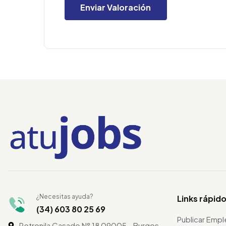
¿Necesitas ayuda?
Links rápid
(34) 603 80 25 69
Publicar Emp
Petronila Casado N° 18 09005 - Burgos