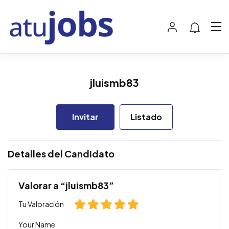
jluismb83
Invitar
Listado
Detalles del Candidato
Valorar a “jluismb83”
Tu Valoración
Your Name