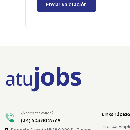
¿Necesitas ayuda?
Links rápid
(34) 603 80 25 69
Publicar Emp
Petronila Casado N° 18 09005 - Burgos