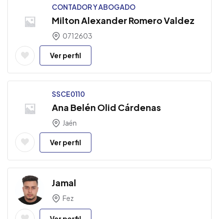
CONTADOR Y ABOGADO
Milton Alexander Romero Valdez
0712603
Ver perfil
SSCE0110
Ana Belén Olid Cárdenas
Jaén
Ver perfil
Jamal
Fez
Ver perfil