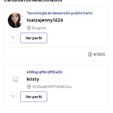
Tecnología en desarrollo publicitario
loaizajenny1626
Bogota
Ver perfil
€
1800
kXRlxpqMkrdMDaDIr
kristy
VCRxubKWffTAhEKGvu
Ver perfil