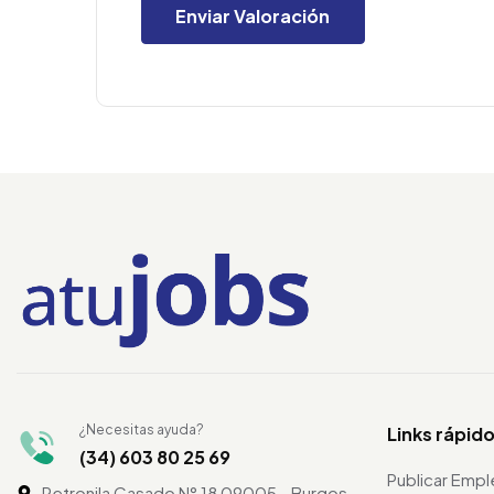
¿Necesitas ayuda?
Links rápid
(34) 603 80 25 69
Publicar Emp
Petronila Casado N° 18 09005 - Burgos