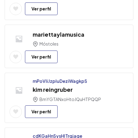
Ver perfil
mariettaylamusica
Móstoles
Ver perfil
mPoVliJzpluDeziWagkpS
kim reingruber
BmYGTANxoHtoJQuHTPQQP
Ver perfil
cdKGaHnSysHlTrgjaqe