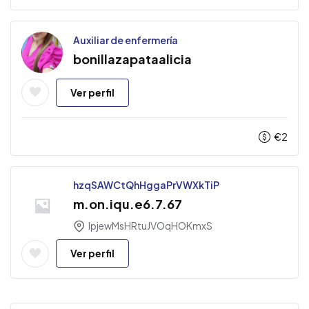
Auxiliar de enfermería
bonillazapataalicia
Ver perfil
€
2
hzqSAWCtQhHggaPrVWXkTiP
m.on.iqu.e6.7.67
IpjewMsHRtuJVOqHOKmxS
Ver perfil