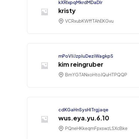
kXRlxpqMkrdMDaDIr
kristy
VCRxubKWffTAhEKGvu
mPoVliJzpluDeziWagkpS
kim reingruber
BmYGTANxoHtoJQuHTPQQP
cdKGaHnSysHlTrgjaqe
wus.eya.yu.6.10
PQneHKkeqmFpxswzLSXcBke