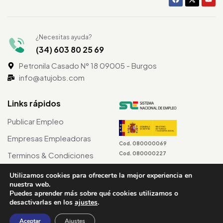
¿Necesitas ayuda?
(34) 603 80 25 69
Petronila Casado N° 18 09005 - Burgos
info@atujobs.com
Links rápidos
Publicar Empleo
Empresas Empleadoras
Cod. 080000069
Cod. 080000227
Terminos & Condiciones
Utilizamos cookies para ofrecerte la mejor experiencia en
nuestra web.
Puedes aprender más sobre qué cookies utilizamos o
©2024 atuJobs – Derechos Reservados
desactivarlas en los
ajustes
.
Aceptar
Ajustes
Terminos & Condiciones