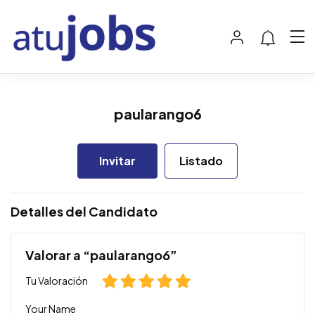
paularango6
Invitar
Listado
Detalles del Candidato
Valorar a “paularango6”
Tu Valoración
Your Name