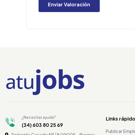
¿Necesitas ayuda?
Links rápid
(34) 603 80 25 69
Publicar Emp
Petronila Casado N° 18 09005 - Burgos