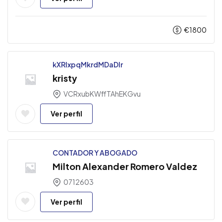
€
1800
kXRlxpqMkrdMDaDIr
kristy
VCRxubKWffTAhEKGvu
Ver perfil
CONTADOR Y ABOGADO
Milton Alexander Romero Valdez
0712603
Ver perfil