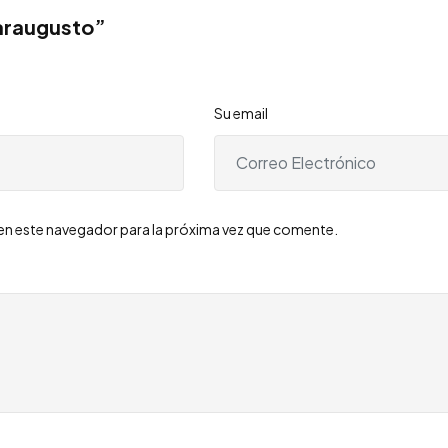
araugusto”
Su email
en este navegador para la próxima vez que comente.