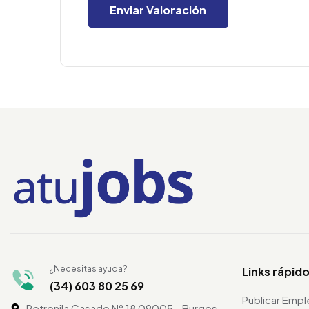
¿Necesitas ayuda?
Links rápid
(34) 603 80 25 69
Publicar Emp
Petronila Casado N° 18 09005 - Burgos