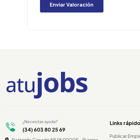
¿Necesitas ayuda?
Links rápid
(34) 603 80 25 69
Publicar Emp
Petronila Casado N° 18 09005 - Burgos