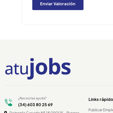
¿Necesitas ayuda?
Links rápid
(34) 603 80 25 69
Publicar Emp
Petronila Casado N° 18 09005 - Burgos