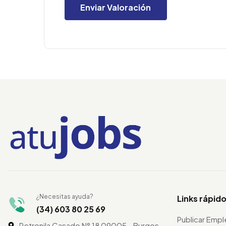
¿Necesitas ayuda?
Links rápid
(34) 603 80 25 69
Publicar Emp
Petronila Casado N° 18 09005 - Burgos