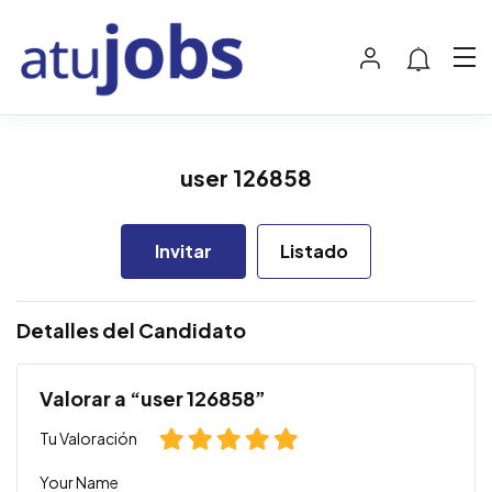
user 126858
Invitar
Listado
Detalles del Candidato
Valorar a “user 126858”
Tu Valoración
Your Name