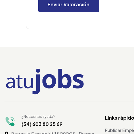
¿Necesitas ayuda?
Links rápid
(34) 603 80 25 69
Publicar Emp
Petronila Casado N° 18 09005 - Burgos