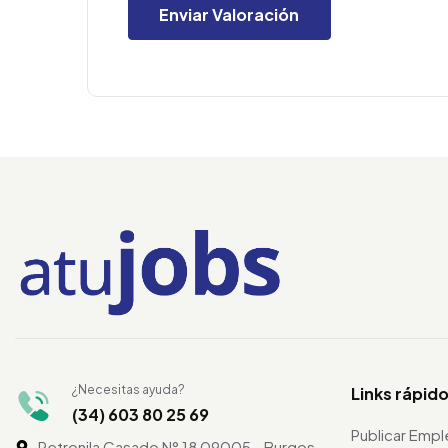
¿Necesitas ayuda?
Links rápid
(34) 603 80 25 69
Publicar Emp
Petronila Casado N° 18 09005 - Burgos