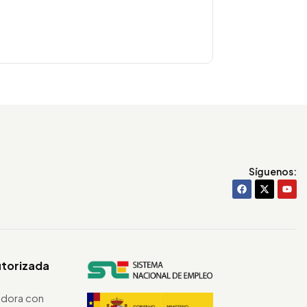
Síguenos:
utorizada
dora con