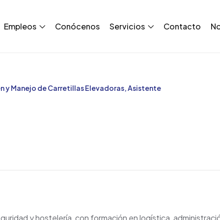
Empleos
Conócenos
Servicios
Contacto
No
n y Manejo de Carretillas Elevadoras, Asistente
guridad y hostelería, con formación en logística, administrac