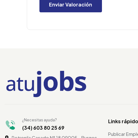
¿Necesitas ayuda?
Links rápid
(34) 603 80 25 69
Publicar Emp
Petronila Casado N° 18 09005 - Burgos