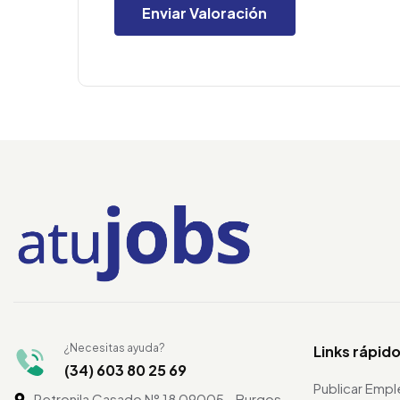
¿Necesitas ayuda?
Links rápid
(34) 603 80 25 69
Publicar Emp
Petronila Casado N° 18 09005 - Burgos