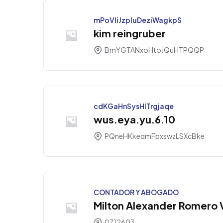
mPoVliJzpluDeziWagkpS
kim reingruber
BmYGTANxoHtoJQuHTPQQP
cdKGaHnSysHlTrgjaqe
wus.eya.yu.6.10
PQneHKkeqmFpxswzLSXcBke
CONTADOR Y ABOGADO
Milton Alexander Romero 
0712603