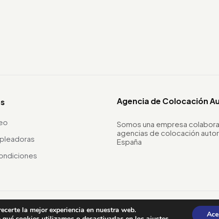
Agencia de Colocación A
os
leo
Somos una empresa colabora
agencias de colocación autor
pleadoras
España
ondiciones
recerte la mejor experiencia en nuestra web.
Ace
qué cookies utilizamos o desactivarlas en los
ajustes
.