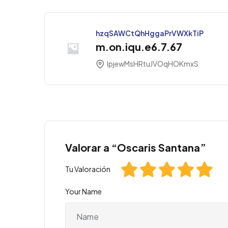
hzqSAWCtQhHggaPrVWXkTiP
m.on.iqu.e6.7.67
IpjewMsHRtuJVOqHOKmxS
Valorar a “Oscaris Santana”
Tu Valoración
Your Name