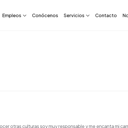
Empleos
Conócenos
Servicios
Contacto
No
ocer otras culturas soy muy responsable y me encanta mi car