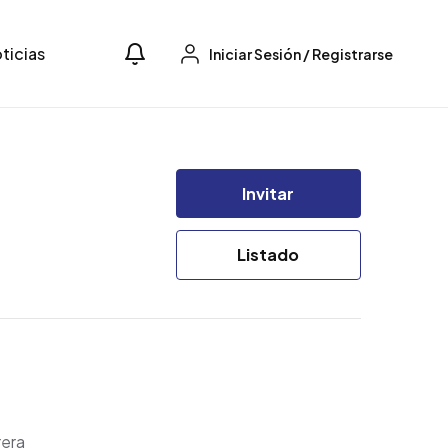
ticias
Iniciar Sesión
/
Registrarse
Invitar
Listado
rera