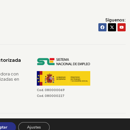
Síguenos:
utorizada
dora con
izadas en
Cod. 080000069
Cod. 080000227
Terminos & Condiciones
ptar
Ajustes