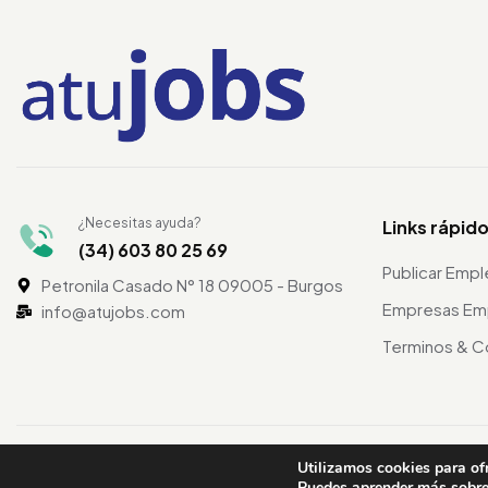
¿Necesitas ayuda?
Links rápid
(34) 603 80 25 69
Publicar Emp
Petronila Casado N° 18 09005 - Burgos
Empresas Em
info@atujobs.com
Terminos & C
©2024 atuJobs – Derechos Reservados
Utilizamos cookies para of
Puedes aprender más sobre 