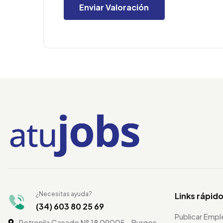
¿Necesitas ayuda?
Links rápid
(34) 603 80 25 69
Publicar Emp
Petronila Casado N° 18 09005 - Burgos