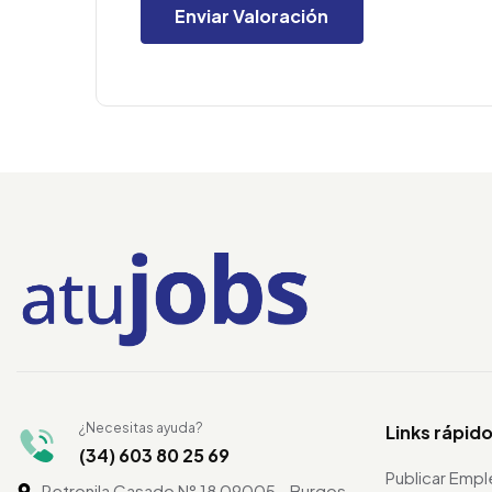
¿Necesitas ayuda?
Links rápid
(34) 603 80 25 69
Publicar Emp
Petronila Casado N° 18 09005 - Burgos