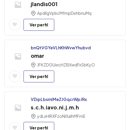
jlandis001
ApdIlgVpbcMfmpDehbnuMq
Ver perfil
bnQtVGYeVLhKhWvwYhubvd
omar
JFKZDGUiecHZBXwdFxSbKyO
Ver perfil
VDipLbsmlMeZJGqcrWpJRx
s.c.h.iavo.ni.j.m.h
ydLxHlRXFzoNIXaIhMFmE
Ver perfil