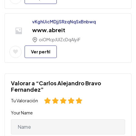
vKghUicMDjjSRzqNqSxBnbwq
www.abreit
oiOMcpJUlZcDqAIyiF
Ver perfil
Valorar a “Carlos Alejandro Bravo
Fernandez”
Tu Valoración
Your Name