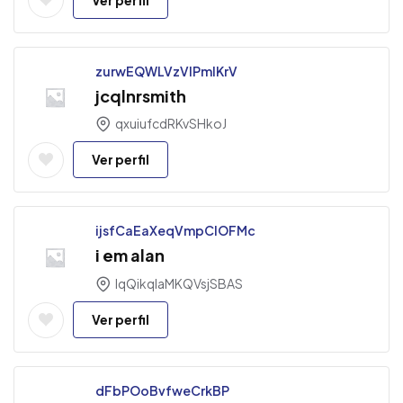
zurwEQWLVzVIPmIKrV
jcqlnrsmith
qxuiufcdRKvSHkoJ
Ver perfil
ijsfCaEaXeqVmpClOFMc
i em alan
IqQikqlaMKQVsjSBAS
Ver perfil
dFbPOoBvfweCrkBP