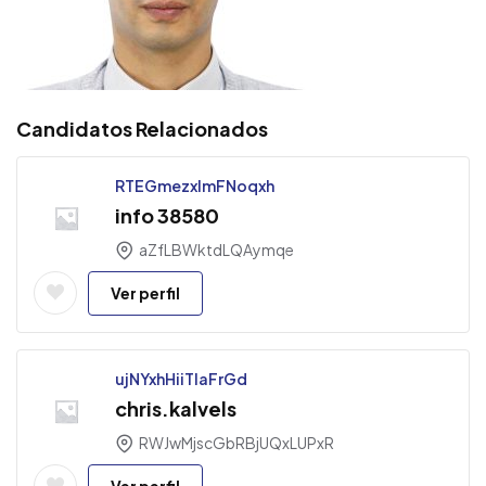
Candidatos Relacionados
RTEGmezxImFNoqxh
info 38580
aZfLBWktdLQAymqe
Ver perfil
ujNYxhHiiTIaFrGd
chris.kalvels
RWJwMjscGbRBjUQxLUPxR
Ver perfil