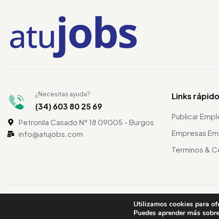
¿Necesitas ayuda?
Links rápid
(34) 603 80 25 69
Publicar Emp
Petronila Casado N° 18 09005 - Burgos
Empresas Em
info@atujobs.com
Terminos & C
©2024 atuJobs – Derechos Reservados
Utilizamos cookies para of
Puedes aprender más sobre 