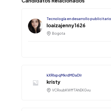
Candidatos Relacionados
Tecnología en desarrollo publicitari
loaizajenny1626
Bogota
kXRlxpqMkrdMDaDIr
kristy
VCRxubKWffTAhEKGvu