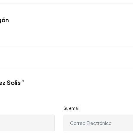
gón
ez Solis”
Su email