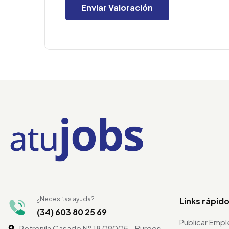
¿Necesitas ayuda?
Links rápid
(34) 603 80 25 69
Publicar Emp
Petronila Casado N° 18 09005 - Burgos