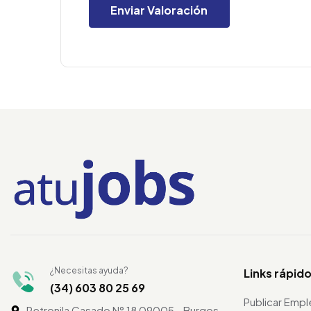
¿Necesitas ayuda?
Links rápid
(34) 603 80 25 69
Publicar Emp
Petronila Casado N° 18 09005 - Burgos