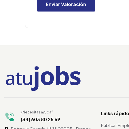
¿Necesitas ayuda?
Links rápid
(34) 603 80 25 69
Publicar Emp
Petronila Casado N° 18 09005 - Burgos