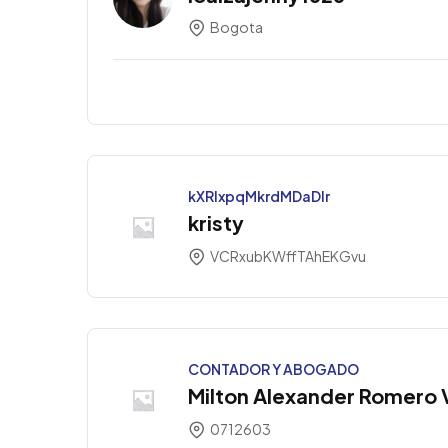
Bogota
kXRlxpqMkrdMDaDIr
kristy
VCRxubKWffTAhEKGvu
CONTADOR Y ABOGADO
Milton Alexander Romero 
0712603