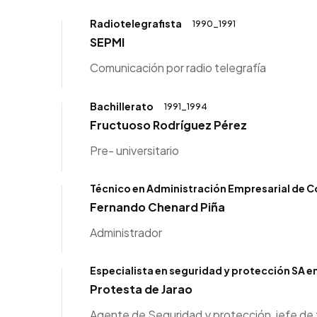
Radiotelegrafista
1990_1991
SEPMI
Comunicación por radio telegrafía
Bachillerato
1991_1994
Fructuoso Rodríguez Pérez
Pre- universitario
Técnico en Administración Empresarial de 
Fernando Chenard Piña
Administrador
Especialista en seguridad y protección SA en
Protesta de Jarao
Agente de Seguridad y protección, jefe de t