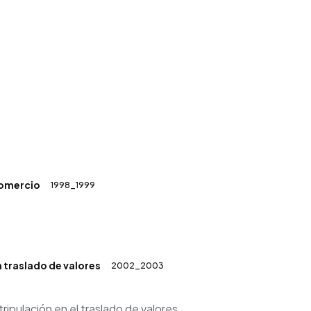
Comercio
1998_1999
 traslado de valores
2002_2003
ripulación en el traslado de valores