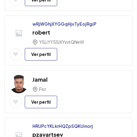
wRjWGhjXYGGqHjvTyEojRgiP
robert
YSLiYYSSiXYvvtQNeW
Ver perfil
Jamal
Fez
Ver perfil
HRUPcYKLkrHQZpSQKUinorj
pzavartsev