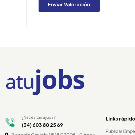
¿Necesitas ayuda?
Links rápid
(34) 603 80 25 69
Publicar Emp
Petronila Casado N° 18 09005 - Burgos