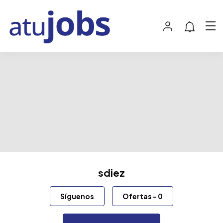
sdiez
Síguenos
Ofertas
-
0