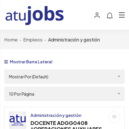
Home
Empleos
Administración y gestión
Mostrar Barra Lateral
Mostrar Por (Default)
10 Por Página
Administración y gestión
DOCENTE ADGG0408
“OPERACIONES AUXILIARES