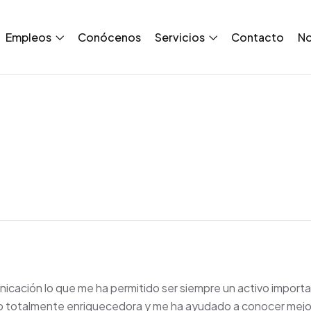
Empleos
Conócenos
Servicios
Contacto
No
icación lo que me ha permitido ser siempre un activo importa
do totalmente enriquecedora y me ha ayudado a conocer mej