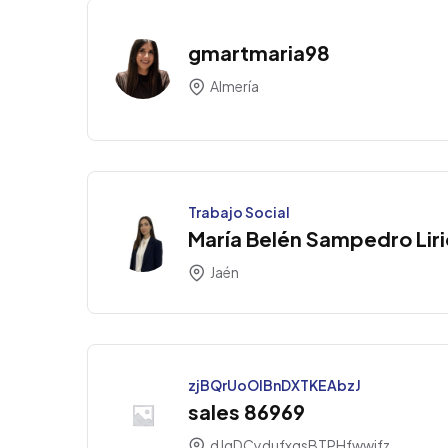
gmartmaria98
Almería
Trabajo Social
María Belén Sampedro Liri
Jaén
zjBQrUoOlBnDXTKEAbzJ
sales 86969
dJgDCydufxgsBTPHfwwjfz