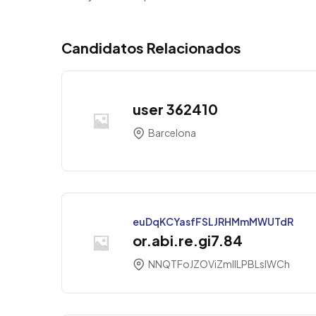
Candidatos Relacionados
user 362410
Barcelona
euDqKCYasfFSLJRHMmMWUTdR
or.abi.re.gi7.84
NNQTFoJZOViZmllLPBLsIWCh