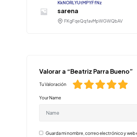
KkNORLYUtMPYFfNz
sarena
FKgFqeQqfavMpWGWQbAV
Valorar a “Beatriz Parra Bueno”
Tu Valoración
Your Name
Guarda mi nombre, correo electrónico y web 