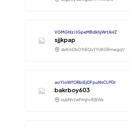
VGMGhlzJJGpeMBdkhjWrtAHZ
sjjkpap
deKmDbOftBQvYYUKGRmwgqV
aoYJoWfORbiEjDFpuNsCLPDr
bakrboy603
nubNVzwPmjhvfEBWe