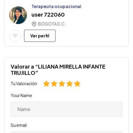
Terapeuta ocupacional
user 722060
BOGOTA D.C.
Ver perfil
Valorar a “LILIANA MIRELLA INFANTE
TRUJILLO”
Tu Valoración
Your Name
Su email