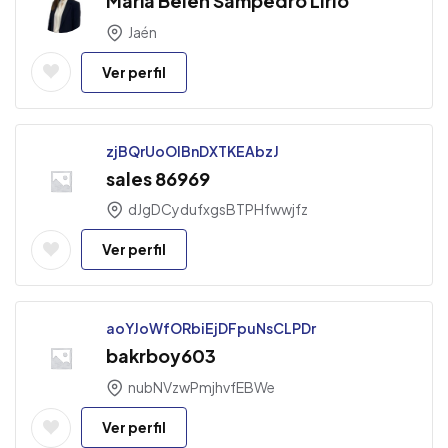
María Belén Sampedro Lirio
Jaén
Ver perfil
zjBQrUoOlBnDXTKEAbzJ
sales 86969
dJgDCydufxgsBTPHfwwjfz
Ver perfil
aoYJoWfORbiEjDFpuNsCLPDr
bakrboy603
nubNVzwPmjhvfEBWe
Ver perfil