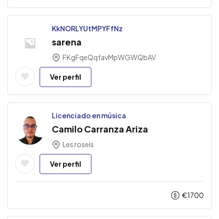
KkNORLYUtMPYFfNz
sarena
FKgFqeQqfavMpWGWQbAV
Ver perfil
Licenciado en música
Camilo Carranza Ariza
Les rosels
Ver perfil
€
1700