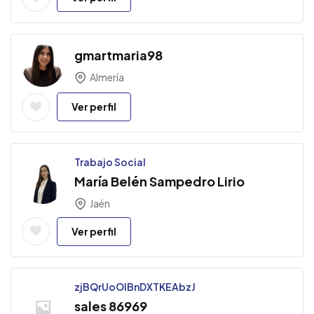
gmartmaria98
Almería
Ver perfil
Trabajo Social
María Belén Sampedro Lirio
Jaén
Ver perfil
zjBQrUoOlBnDXTKEAbzJ
sales 86969