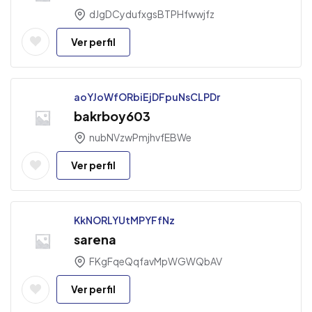
dJgDCydufxgsBTPHfwwjfz
Ver perfil
aoYJoWfORbiEjDFpuNsCLPDr
bakrboy603
nubNVzwPmjhvfEBWe
Ver perfil
KkNORLYUtMPYFfNz
sarena
FKgFqeQqfavMpWGWQbAV
Ver perfil