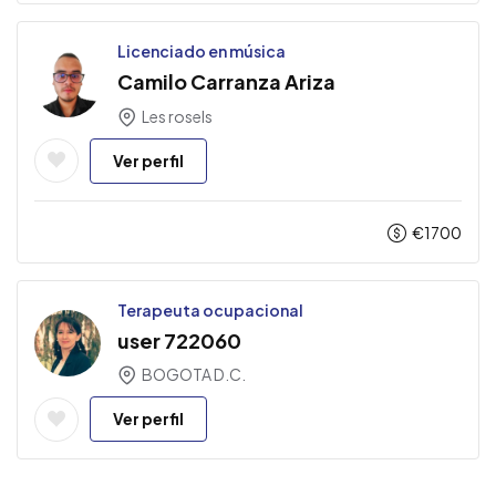
Licenciado en música
Camilo Carranza Ariza
Les rosels
Ver perfil
€
1700
Terapeuta ocupacional
user 722060
BOGOTA D.C.
Ver perfil