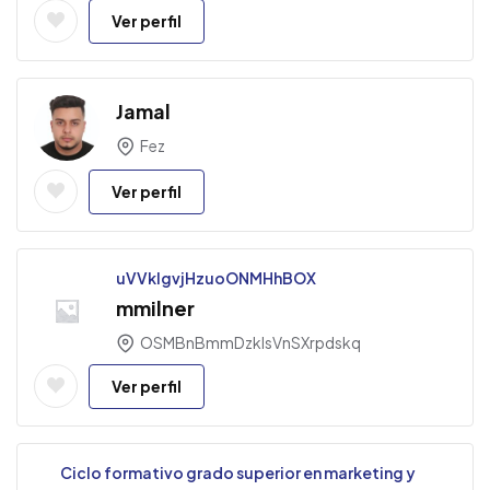
Ver perfil
Jamal
Fez
Ver perfil
uVVklgvjHzuoONMHhBOX
mmilner
OSMBnBmmDzkIsVnSXrpdskq
Ver perfil
Ciclo formativo grado superior en marketing y