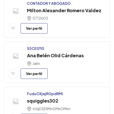
CONTADOR Y ABOGADO
Milton Alexander Romero Valdez
0712603
Ver perfil
SSCE0110
Ana Belén Olid Cárdenas
Jaén
Ver perfil
FuduOXjejRGpdRMl
squiggles302
nVqDSEfiMnGMeOMim