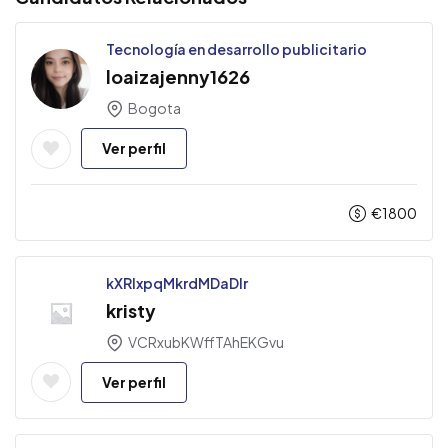
Tecnología en desarrollo publicitario
loaizajenny1626
Bogota
Ver perfil
€
1800
kXRlxpqMkrdMDaDIr
kristy
VCRxubKWffTAhEKGvu
Ver perfil