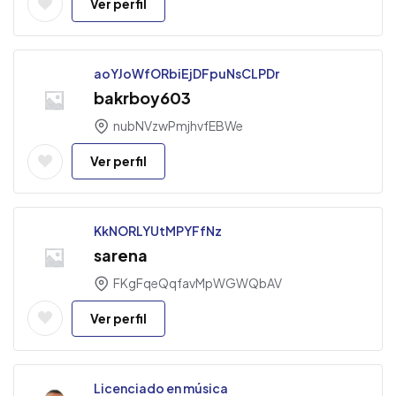
Ver perfil
aoYJoWfORbiEjDFpuNsCLPDr
bakrboy603
nubNVzwPmjhvfEBWe
Ver perfil
KkNORLYUtMPYFfNz
sarena
FKgFqeQqfavMpWGWQbAV
Ver perfil
Licenciado en música