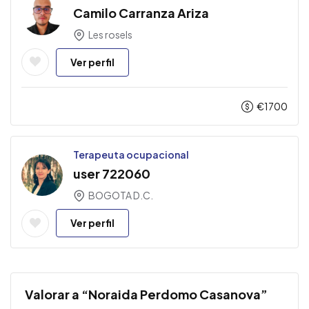
Camilo Carranza Ariza
Les rosels
Ver perfil
€
1700
Terapeuta ocupacional
user 722060
BOGOTA D.C.
Ver perfil
Valorar a “Noraida Perdomo Casanova”