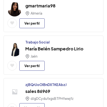
gmartmaria98
Almería
Ver perfil
Trabajo Social
María Belén Sampedro Lirio
Jaén
Ver perfil
zjBQrUoOlBnDXTKEAbzJ
sales 86969
dJgDCydufxgsBTPHfwwjfz