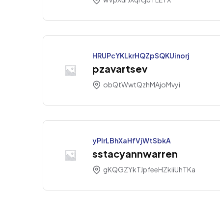
HRUPcYKLkrHQZpSQKUinorj
pzavartsev
obQtWwtQzhMAjoMvyi
yPIrLBhXaHfVjWtSbkA
sstacyannwarren
gKQGZYkTJpfeeHZkiiUhTKa