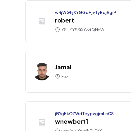
wRjWGhjXYGGqHjvTyEojRgiP
robert
YSLiYYSSiXYvvtQNeW
Jamal
Fez
jBYgKkOZWdTeypvgjmLcCS
wnewbert1
wVpXurJXqrcjbTLEYX