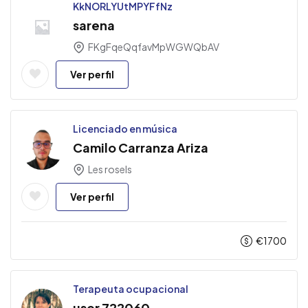
KkNORLYUtMPYFfNz
sarena
FKgFqeQqfavMpWGWQbAV
Ver perfil
Licenciado en música
Camilo Carranza Ariza
Les rosels
Ver perfil
€
1700
Terapeuta ocupacional
user 722060