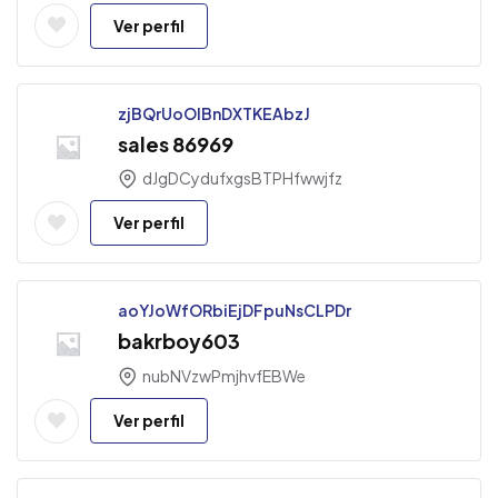
Ver perfil
zjBQrUoOlBnDXTKEAbzJ
sales 86969
dJgDCydufxgsBTPHfwwjfz
Ver perfil
aoYJoWfORbiEjDFpuNsCLPDr
bakrboy603
nubNVzwPmjhvfEBWe
Ver perfil