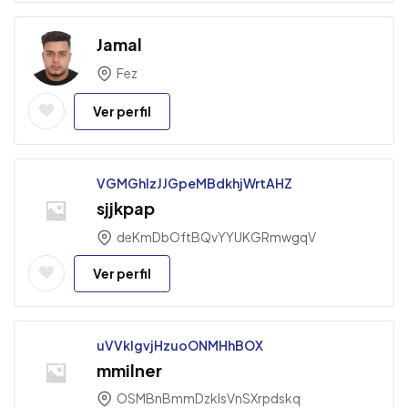
Jamal
Fez
Ver perfil
VGMGhlzJJGpeMBdkhjWrtAHZ
sjjkpap
deKmDbOftBQvYYUKGRmwgqV
Ver perfil
uVVklgvjHzuoONMHhBOX
mmilner
OSMBnBmmDzkIsVnSXrpdskq