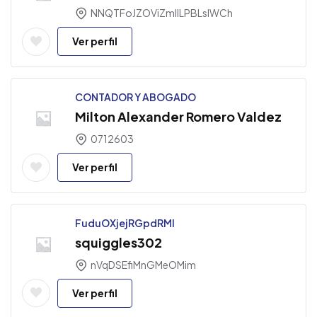
NNQTFoJZOViZmllLPBLsIWCh
Ver perfil
CONTADOR Y ABOGADO
Milton Alexander Romero Valdez
0712603
Ver perfil
FuduOXjejRGpdRMl
squiggles302
nVqDSEfiMnGMeOMim
Ver perfil