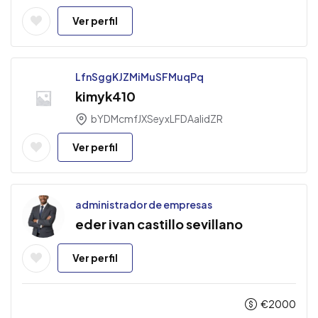
Ver perfil
LfnSggKJZMiMuSFMuqPq
kimyk410
bYDMcmfJXSeyxLFDAaIidZR
Ver perfil
administrador de empresas
eder ivan castillo sevillano
Ver perfil
€
2000