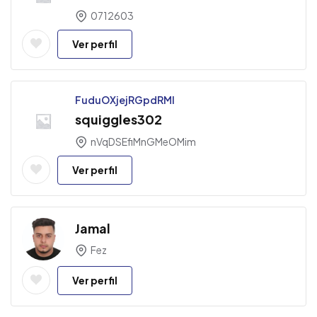
0712603
Ver perfil
FuduOXjejRGpdRMl
squiggles302
nVqDSEfiMnGMeOMim
Ver perfil
Jamal
Fez
Ver perfil