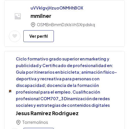
uVVklgvjHzuoONMHhBOX
mmilner
OSMBnBmmDzkIsVnSXrpdskq
Ver perfil
Ciclo formativo grado superior en marketing y
publicidad y Certificado de profesionalidad en:
Guía por itinerarios en bicicleta; animación físico-
deportiva y recreativa para personas con
discapacidad; docencia de la formación
profesional para el empleo. Cualificación
profesional COM707_3 Dinamización de redes
sociales y estrategias de contenidos digitales
Jesus Ramirez Rodriguez
Torremolinos