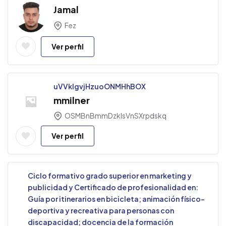
Jamal
Fez
Ver perfil
uVVklgvjHzuoONMHhBOX
mmilner
OSMBnBmmDzkIsVnSXrpdskq
Ver perfil
Ciclo formativo grado superior en marketing y
publicidad y Certificado de profesionalidad en:
Guía por itinerarios en bicicleta; animación físico-
deportiva y recreativa para personas con
discapacidad; docencia de la formación