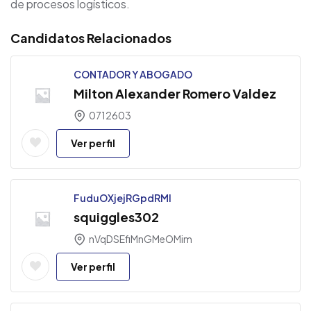
de procesos logísticos.
Candidatos Relacionados
CONTADOR Y ABOGADO
Milton Alexander Romero Valdez
0712603
Ver perfil
FuduOXjejRGpdRMl
squiggles302
nVqDSEfiMnGMeOMim
Ver perfil