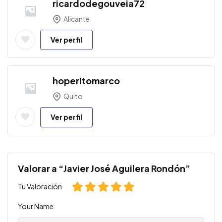
ricardodegouveia72
Alicante
Ver perfil
hoperitomarco
Quito
Ver perfil
Valorar a “Javier José Aguilera Rondón”
Tu Valoración
Your Name